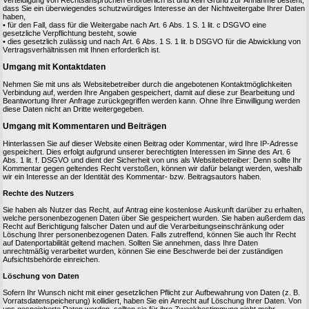
Verteidigung von Rechtsansprüchen erforderlich ist und kein Grund zur Annahme besteht,
dass Sie ein überwiegendes schutzwürdiges Interesse an der Nichtweitergabe Ihrer Daten
haben,
• für den Fall, dass für die Weitergabe nach Art. 6 Abs. 1 S. 1 lit. c DSGVO eine
gesetzliche Verpflichtung besteht, sowie
• dies gesetzlich zulässig und nach Art. 6 Abs. 1 S. 1 lit. b DSGVO für die Abwicklung von
Vertragsverhältnissen mit Ihnen erforderlich ist.
Umgang mit Kontaktdaten
Nehmen Sie mit uns als Websitebetreiber durch die angebotenen Kontaktmöglichkeiten
Verbindung auf, werden Ihre Angaben gespeichert, damit auf diese zur Bearbeitung und
Beantwortung Ihrer Anfrage zurückgegriffen werden kann. Ohne Ihre Einwilligung werden
diese Daten nicht an Dritte weitergegeben.
Umgang mit Kommentaren und Beiträgen
Hinterlassen Sie auf dieser Website einen Beitrag oder Kommentar, wird Ihre IP-Adresse
gespeichert. Dies erfolgt aufgrund unserer berechtigten Interessen im Sinne des Art. 6
Abs. 1 lit. f. DSGVO und dient der Sicherheit von uns als Websitebetreiber: Denn sollte Ihr
Kommentar gegen geltendes Recht verstoßen, können wir dafür belangt werden, weshalb
wir ein Interesse an der Identität des Kommentar- bzw. Beitragsautors haben.
Rechte des Nutzers
Sie haben als Nutzer das Recht, auf Antrag eine kostenlose Auskunft darüber zu erhalten,
welche personenbezogenen Daten über Sie gespeichert wurden. Sie haben außerdem das
Recht auf Berichtigung falscher Daten und auf die Verarbeitungseinschränkung oder
Löschung Ihrer personenbezogenen Daten. Falls zutreffend, können Sie auch Ihr Recht
auf Datenportabilität geltend machen. Sollten Sie annehmen, dass Ihre Daten
unrechtmäßig verarbeitet wurden, können Sie eine Beschwerde bei der zuständigen
Aufsichtsbehörde einreichen.
Löschung von Daten
Sofern Ihr Wunsch nicht mit einer gesetzlichen Pflicht zur Aufbewahrung von Daten (z. B.
Vorratsdatenspeicherung) kollidiert, haben Sie ein Anrecht auf Löschung Ihrer Daten. Von